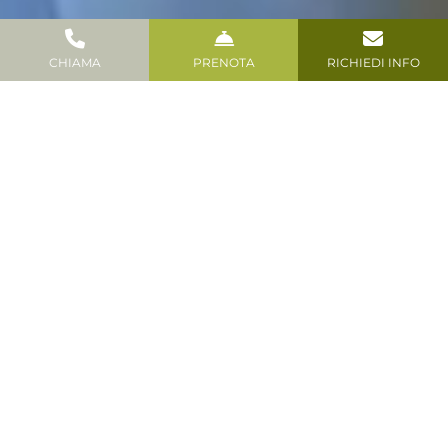
CHIAMA
PRENOTA
RICHIEDI INFO
A MADONNA DI CAMPIGLIO
LA VACANZA DI STILE E
TRADIZIONI
IL VOSTRO HOTEL QUATTRO STELLE A MADONNA DI
CAMPIGLIO
Quest’anno, per la vostra vacanza, scegliete il
nostro Hotel a Madonna di Campiglio! Hotel
Grifone è la soluzione ideale per il vostro
soggiorno in Trentino: è un Hotel a 4 stelle che si
distingue per l’accoglienza e l’ospitalità. Qui
troverete un ambiente confortevole, con tutti i
servizi per una vacanza al top: posizione perfetta
per vicinanza agli impianti e al centro di Madonna