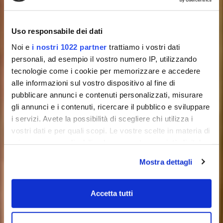
Uso responsabile dei dati
Noi e
i nostri 1022 partner
trattiamo i vostri dati
personali, ad esempio il vostro numero IP, utilizzando
tecnologie come i cookie per memorizzare e accedere
alle informazioni sul vostro dispositivo al fine di
pubblicare annunci e contenuti personalizzati, misurare
gli annunci e i contenuti, ricercare il pubblico e sviluppare
i servizi. Avete la possibilità di scegliere chi utilizza i
vostri dati e per quali scopi. Le vostre scelte in materia di
privacy sono applicabili solo su questa proprietà digitale
in cui avete effettuato le vostre scelte. È possibile
Mostra dettagli
modificare o revocare il proprio consenso in qualsiasi
momento dalla Dichiarazione sui cookie o facendo clic
sull'icona di attivazione della privacy.
Accetta tutti
Con il tuo consenso, vorremmo anche: