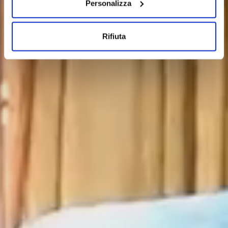
Personalizza
raccogliere informazioni sulla tua posizione
geografica, con un'approssimazione di qualche
metro,
Rifiuta
Identificare il tuo dispositivo, scansionandolo
attivamente alla ricerca di caratteristiche specifiche
(impronte digitali).
Approfondisci come vengono elaborati i tuoi dati personali
e imposta le tue preferenze nella
sezione dettagli
. Puoi
modificare o ritirare il tuo consenso in qualsiasi momento
dalla Dichiarazione sui cookie.
Utilizziamo i cookie per personalizzare contenuti ed
annunci, per fornire funzionalità dei social media e per
analizzare il nostro traffico. Condividiamo inoltre
informazioni sul modo in cui utilizza il nostro sito con i
nostri partner che si occupano di analisi dei dati web,
pubblicità e social media, i quali potrebbero combinarle
con altre informazioni che ha fornito loro o che hanno
raccolto dal suo utilizzo dei loro servizi.