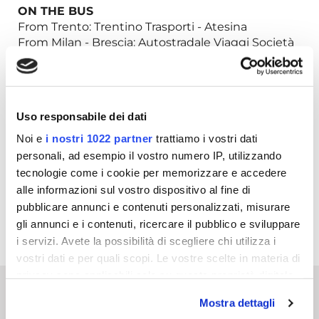
ON THE BUS
From Trento: Trentino Trasporti - Atesina
From Milan - Brescia: Autostradale Viaggi Società
Italiana Autoservizi
From Tuscany - Emilia: Lorenzini Tel. 0187.66804-
66805
From Liguria - Lombardy: Stat Turismo
Uso responsabile dei dati
BY PLANE
:
Noi e
i nostri 1022 partner
trattiamo i vostri dati
Airports: Verona - Villafranca Milan - Linate Milan -
personali, ad esempio il vostro numero IP, utilizzando
Malpensa Bergamo - Orio al Serio Brescia -
tecnologie come i cookie per memorizzare e accedere
Montichiari Venice - Marco Polo
alle informazioni sul vostro dispositivo al fine di
TAXI SERVICE
pubblicare annunci e contenuti personalizzati, misurare
Ask for info to organize the taxi service from
gli annunci e i contenuti, ricercare il pubblico e sviluppare
stations and airports
i servizi. Avete la possibilità di scegliere chi utilizza i
vostri dati e per quali scopi. Le vostre scelte in materia di
privacy sono applicabili solo su questa proprietà digitale
in cui avete effettuato le vostre scelte. È possibile
Mostra dettagli
modificare o revocare il proprio consenso in qualsiasi