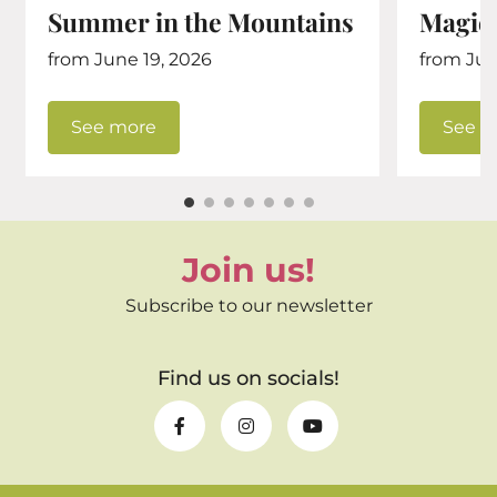
Summer in the Mountains
Magica
from June 19, 2026
from July
See more
See m
Join us!
Subscribe to our newsletter
Find us on socials!