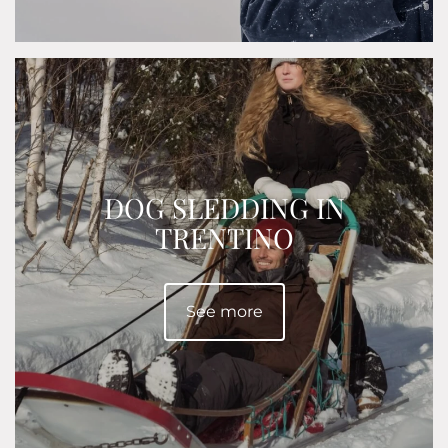
informazioni sul modo in cui utilizza il nostro sito con i
nostri partner che si occupano di analisi dei dati web,
pubblicità e social media, i quali potrebbero combinarle
con altre informazioni che ha fornito loro o che hanno
raccolto dal suo utilizzo dei loro servizi.
DOG SLEDDING IN
TRENTINO
See more