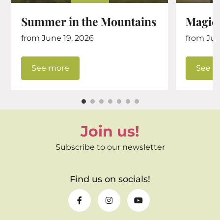
Summer in the Mountains
Magica
from June 19, 2026
from July
See more
See m
Join us!
Subscribe to our newsletter
Find us on socials!