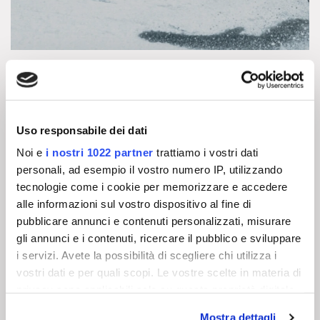
Uso responsabile dei dati
Noi e
i nostri 1022 partner
trattiamo i vostri dati
IN TRENTINO WITH
personali, ad esempio il vostro numero IP, utilizzando
SNOWSHOES
tecnologie come i cookie per memorizzare e accedere
alle informazioni sul vostro dispositivo al fine di
pubblicare annunci e contenuti personalizzati, misurare
gli annunci e i contenuti, ricercare il pubblico e sviluppare
See more
i servizi. Avete la possibilità di scegliere chi utilizza i
vostri dati e per quali scopi. Le vostre scelte in materia di
privacy sono applicabili solo su questa proprietà digitale
in cui avete effettuato le vostre scelte. È possibile
Mostra dettagli