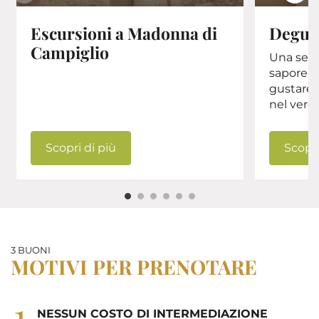
Escursioni a Madonna di
Degust
Campiglio
Una selez
sapore di
gustare,
nel verde 
Scopri di più
Scopri
3 BUONI
MOTIVI PER PRENOTARE
1
NESSUN COSTO DI INTERMEDIAZIONE