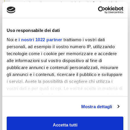
Animazione per bambini nel
Kinder Club
dalle 14.30 alle 22.30
, i bambini potranno
anche cenare con le nostre amate
animatrici
Staff disponibile a soddisfare ogni tua
Uso responsabile dei dati
richiesta di informazione
Noi e
i nostri 1022 partner
trattiamo i vostri dati
Parcheggio
incluso per tutto il periodo
personali, ad esempio il vostro numero IP, utilizzando
del soggiorno
tecnologie come i cookie per memorizzare e accedere
Collegamento
Wi-Fi in Fibra gratuito
in
alle informazioni sul vostro dispositivo al fine di
tutta la struttura
Dolce
merenda
offerta dalle ore 16.30 alle
pubblicare annunci e contenuti personalizzati, misurare
17.30
gli annunci e i contenuti, ricercare il pubblico e sviluppare
Convenzione per
nologgio bici e e-bike
i servizi. Avete la possibilità di scegliere chi utilizza i
con mappa interattiva dei migliori
vostri dati e per quali scopi. Le vostre scelte in materia di
percorsi per escursioni mozzafiato
privacy sono applicabili solo su questa proprietà digitale
Servizio
navetta
gratuito per tutta l'area
in cui avete effettuato le vostre scelte. È possibile
di Madonna di Campiglio
Mostra dettagli
modificare o revocare il proprio consenso in qualsiasi
Sconti per l'ingresso al
parco avventura
momento dalla Dichiarazione sui cookie o facendo clic
Trentino Wild
sull'icona di attivazione della privacy.
NOVITÁ 2026
DoloMeetCard
Accetta tutti