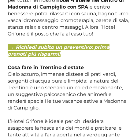
per tutti: nel nostro
hotel 4 stelle nel centro di
Madonna di Campiglio con SPA
e centro
benessere potrai rilassarti con sauna, bagno turco,
vasca idromassaggio, cromoterapia, parete di sala,
stanza relax e centro massaggi. Allora l’Hotel
Grifone è il posto che fa al caso tuo!
→
Richiedi subito un preventivo: prima
prenoti più risparmi!
Cosa fare in Trentino d'estate
Cielo azzurro, immense distese di prati verdi,
sorgenti di acqua pura e limpida: la natura del
Trentino è uno scenario unico ed emozionante,
un suggestivo palcoscenico che animerà e
renderà speciali le tue vacanze estive a Madonna
di Campiglio.
L’Hotel Grifone è ideale per chi desidera
assaporare la fresca aria dei monti e praticare le
tante attività all’aria aperta nella verdeggiante