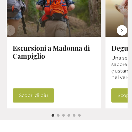
Escursioni a Madonna di
Degust
Campiglio
Una selez
sapore di
gustare,
nel verde 
Scopri di più
Scopri