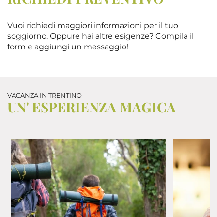
informazioni sul modo in cui utilizza il nostro sito con i
nostri partner che si occupano di analisi dei dati web,
pubblicità e social media, i quali potrebbero combinarle
Vuoi richiedi maggiori informazioni per il tuo
con altre informazioni che ha fornito loro o che hanno
soggiorno. Oppure hai altre esigenze? Compila il
form e aggiungi un messaggio!
raccolto dal suo utilizzo dei loro servizi.
VACANZA IN TRENTINO
UN' ESPERIENZA MAGICA