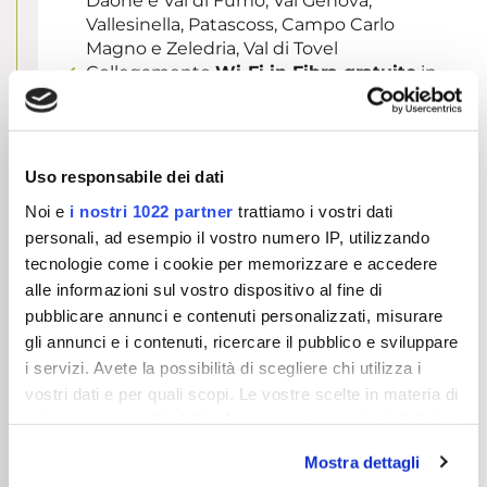
Daone e Val di Fumo, Val Genova,
Vallesinella, Patascoss, Campo Carlo
Magno e Zeledria, Val di Tovel
Collegamento
Wi-Fi in Fibra gratuito
in
tutta la struttura
Navetta Gratuita da / per gli impianti di
risalita
Dolce
merenda
offerta dalle ore 16.30 alle
Uso responsabile dei dati
17.30
Noi e
i nostri 1022 partner
trattiamo i vostri dati
Miniclub dalle ore 14.30 alle ore 22.30
personali, ad esempio il vostro numero IP, utilizzando
per i più piccoli
Convenzione per noleggio bici e e-bike
tecnologie come i cookie per memorizzare e accedere
con mappa interattiva dei migliori
alle informazioni sul vostro dispositivo al fine di
percorsi per escursioni mozzafiato
pubblicare annunci e contenuti personalizzati, misurare
Convenzioni per attività come
rafting,
gli annunci e i contenuti, ricercare il pubblico e sviluppare
canyoning, tarzaning, paintball,
i servizi. Avete la possibilità di scegliere chi utilizza i
parapendio, tiro con arco
e tanto altro
vostri dati e per quali scopi. Le vostre scelte in materia di
NOVITÁ 2026
DoloMeetCard
privacy sono applicabili solo su questa proprietà digitale
e
Trentino Guest Card
gratuita per tutti i
in cui avete effettuato le vostre scelte. È possibile
nostri clienti
con accesso a tutte le
Mostra dettagli
modificare o revocare il proprio consenso in qualsiasi
attività nei territori di Madonna di