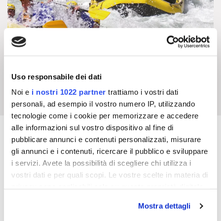
Uso responsabile dei dati
Noi e
i nostri 1022 partner
trattiamo i vostri dati
personali, ad esempio il vostro numero IP, utilizzando
tecnologie come i cookie per memorizzare e accedere
alle informazioni sul vostro dispositivo al fine di
REQUEST QUOTE
pubblicare annunci e contenuti personalizzati, misurare
gli annunci e i contenuti, ricercare il pubblico e sviluppare
i servizi. Avete la possibilità di scegliere chi utilizza i
Do you want to request more information for your
vostri dati e per quali scopi. Le vostre scelte in materia di
stay. Or do you have other needs? Fill out the form
privacy sono applicabili solo su questa proprietà digitale
and add a message!
in cui avete effettuato le vostre scelte. È possibile
Mostra dettagli
modificare o revocare il proprio consenso in qualsiasi