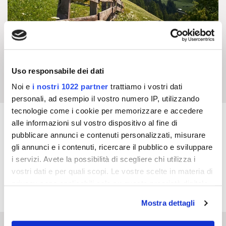
Uso responsabile dei dati
Noi e
i nostri 1022 partner
trattiamo i vostri dati
personali, ad esempio il vostro numero IP, utilizzando
tecnologie come i cookie per memorizzare e accedere
alle informazioni sul vostro dispositivo al fine di
REQUEST QUOTE
pubblicare annunci e contenuti personalizzati, misurare
gli annunci e i contenuti, ricercare il pubblico e sviluppare
Do you want to request more information for your
i servizi. Avete la possibilità di scegliere chi utilizza i
stay. Or do you have other needs? Fill out the form
vostri dati e per quali scopi. Le vostre scelte in materia di
and add a message!
privacy sono applicabili solo su questa proprietà digitale
in cui avete effettuato le vostre scelte. È possibile
Mostra dettagli
modificare o revocare il proprio consenso in qualsiasi
momento dalla Dichiarazione sui cookie o facendo clic